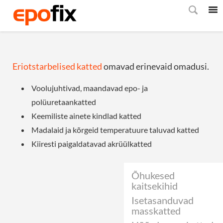
Eriotstarbelised katted
omavad erinevaid omadusi.
Voolujuhtivad, maandavad epo- ja
polüuretaankatted
Keemiliste ainete kindlad katted
Madalaid ja kõrgeid temperatuure taluvad katted
Kiiresti paigaldatavad akrüülkatted
Õhukesed
kaitsekihid
Isetasanduvad
masskatted