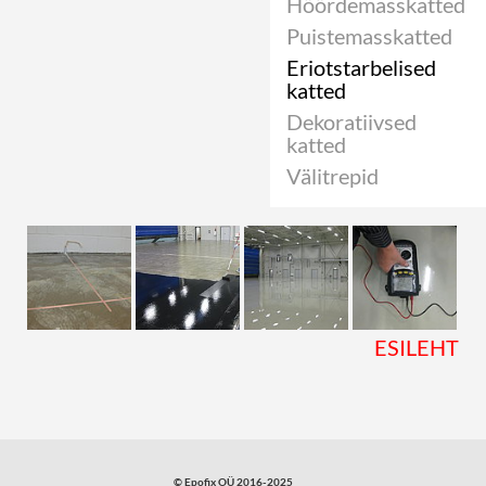
Hõõrdemasskatted
Puistemasskatted
Eriotstarbelised
katted
Dekoratiivsed
katted
Välitrepid
ESILEHT
© Epofix OÜ 2016-2025